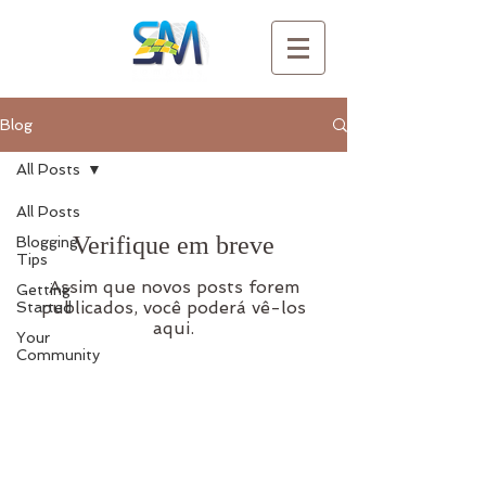
Blog
All Posts
All Posts
Verifique em breve
Blogging
Tips
Assim que novos posts forem
Getting
publicados, você poderá vê-los
Started
aqui.
Your
Community